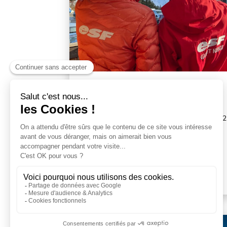
BUREAU DE l'ESF
Guzet 1500 (Prat Mataou) — Vente de
forfaits initiations uniquement (journée et 1/2
journées)
Tous les jours
05 61 96 02 76